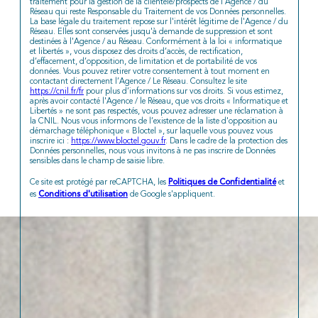
traitement pour la gestion de la clientèle/prospects de l'Agence / du
Réseau qui reste Responsable du Traitement de vos Données personnelles.
La base légale du traitement repose sur l'intérêt légitime de l'Agence / du
Réseau. Elles sont conservées jusqu'à demande de suppression et sont
destinées à l'Agence / au Réseau. Conformément à la loi « informatique
et libertés », vous disposez des droits d’accès, de rectification,
d’effacement, d’opposition, de limitation et de portabilité de vos
données. Vous pouvez retirer votre consentement à tout moment en
contactant directement l’Agence / Le Réseau. Consultez le site
https://cnil.fr/fr
pour plus d’informations sur vos droits. Si vous estimez,
après avoir contacté l'Agence / le Réseau, que vos droits « Informatique et
Libertés » ne sont pas respectés, vous pouvez adresser une réclamation à
la CNIL. Nous vous informons de l’existence de la liste d'opposition au
démarchage téléphonique « Bloctel », sur laquelle vous pouvez vous
inscrire ici :
https://www.bloctel.gouv.fr
. Dans le cadre de la protection des
Données personnelles, nous vous invitons à ne pas inscrire de Données
sensibles dans le champ de saisie libre.
Politiques de Confidentialité
Ce site est protégé par reCAPTCHA, les
et
Conditions d'utilisation
es
de Google s'appliquent.