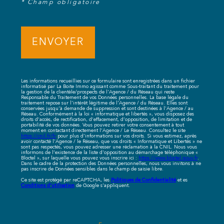
* Champ obligatoire
ENVOYER
Les informations recueillies sur ce formulaire sont enregistrées dans un fichier
informatisé par La Boite Immo agissant comme Sous-traitant du traitement pour
la gestion de la clientèle/prospects de l'Agence / du Réseau qui reste
Responsable du Traitement de vos Données personnelles. La base légale du
traitement repose sur l'intérêt légitime de l'Agence / du Réseau. Elles sont
conservées jusqu'à demande de suppression et sont destinées à l'Agence / au
Réseau. Conformément à la loi « informatique et libertés », vous disposez des
droits d’accès, de rectification, d’effacement, d’opposition, de limitation et de
portabilité de vos données. Vous pouvez retirer votre consentement à tout
moment en contactant directement l’Agence / Le Réseau. Consultez le site
https://cnil.fr/fr
pour plus d’informations sur vos droits. Si vous estimez, après
avoir contacté l'Agence / le Réseau, que vos droits « Informatique et Libertés » ne
sont pas respectés, vous pouvez adresser une réclamation à la CNIL. Nous vous
informons de l’existence de la liste d'opposition au démarchage téléphonique «
Bloctel », sur laquelle vous pouvez vous inscrire ici :
https://www.bloctel.gouv.fr
.
Dans le cadre de la protection des Données personnelles, nous vous invitons à ne
pas inscrire de Données sensibles dans le champ de saisie libre.
Politiques de Confidentialité
Ce site est protégé par reCAPTCHA, les
et es
Conditions d'utilisation
de Google s'appliquent.