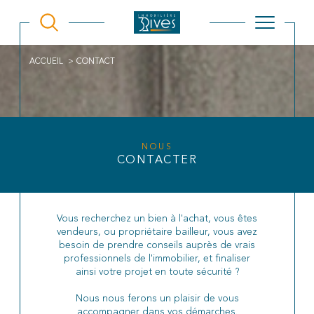
ACCUEIL
CONTACT
NOUS
CONTACTER
Vous recherchez un bien à l'achat, vous êtes
vendeurs, ou propriétaire bailleur, vous avez
besoin de prendre conseils auprès de vrais
professionnels de l'immobilier, et finaliser
ainsi votre projet en toute sécurité ?
Nous nous ferons un plaisir de vous
accompagner dans vos démarches.