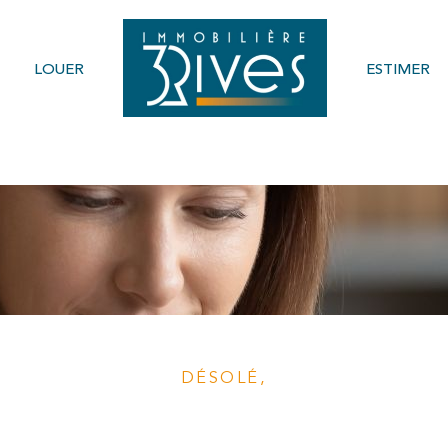
LOUER
ESTIMER
Voir les
0
annonces
imer
1
BUDGET
LOCALISATION
DÉSOLÉ,
aucune annonce trouvée selon vos critère