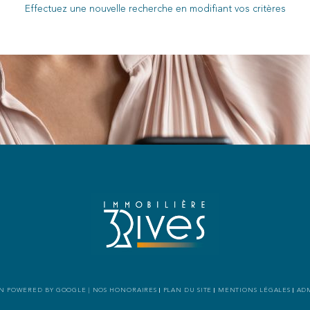
Effectuez une nouvelle recherche en modifiant vos critères
ION POWERED BY GOOGLE |
NOS HONORAIRES
PLAN DU SITE
MENTIONS LÉGALES
AD