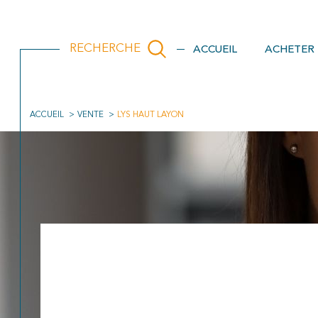
ACCUEIL
ACHETER
RECHERCHE
ACCUEIL
VENTE
LYS HAUT LAYON
Acheter
Est
de l'ancien
TYPE DE BIEN
de l'ancien
de l'immo pro
null