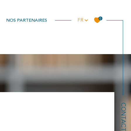
Langue
0
NOS PARTENAIRES
FR
Filtrer
Réinitialiser les filtres
CONTACT
s