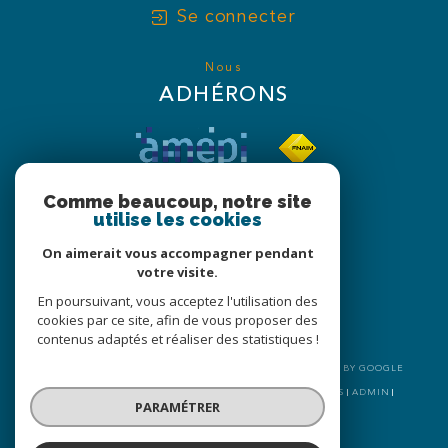
Se connecter
Nous
ADHÉRONS
Comme beaucoup, notre site
utilise les cookies
On aimerait vous accompagner pendant
votre visite.
En poursuivant, vous acceptez l'utilisation des
cookies par ce site, afin de vous proposer des
contenus adaptés et réaliser des statistiques !
© 2026 | TOUS DROITS RÉSERVÉS | TRADUCTION POWERED BY GOOGLE
|
NOS HONORAIRES
PLAN DU SITE
MENTIONS LÉGALES
ADMIN
PARAMÉTRER
NOS LIENS
POLITIQUE RGPD
COOKIES