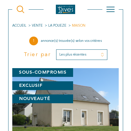
ACCUEIL
VENTE
LA POUEZE
MAISON
1
annonce(s) trouvée(s) selon vos critères
Trier par
Les plus récentes
SOUS-COMPROMIS
EXCLUSIF
NOUVEAUTÉ