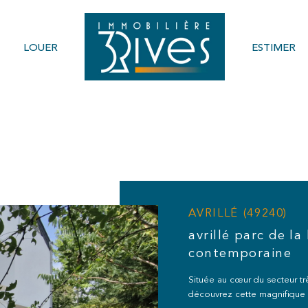
LOUER
ESTIMER
Voir les
3
annonces
imer
1
BUDGET
LOCALISATION
AVRILLÉ (49240)
avrillé parc de la
contemporaine
Située au cœur du secteur tr
découvrez cette magnifique 