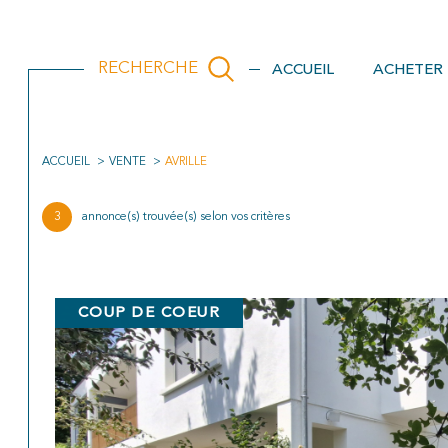
ACCUEIL
ACHETER
RECHERCHE
ACCUEIL
VENTE
AVRILLE
Acheter
Est
de l'ancien
3
annonce(s) trouvée(s) selon vos critères
TYPE DE BIEN
de l'ancien
de l'immo pro
COUP DE COEUR
49240 - Avrillé