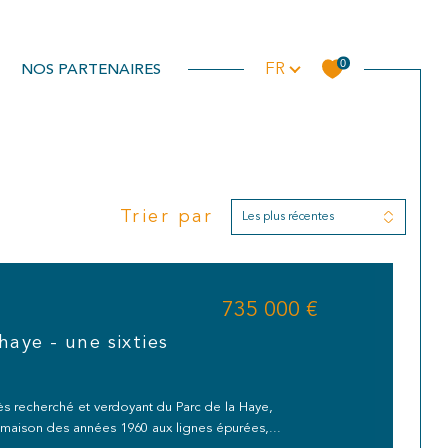
Langue
0
NOS PARTENAIRES
FR
Trier par
Les plus récentes
Filtrer
735 000 €
Réinitialiser les filtres
 haye - une sixties
ès recherché et verdoyant du Parc de la Haye,
maison des années 1960 aux lignes épurées,...