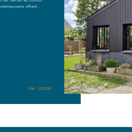
t de l'ancien au confort
ntemporaine offrant...
Réf : 2525BB