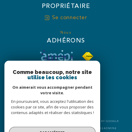
PROPRIÉTAIRE
Se connecter
Nous
ADHÉRONS
Comme beaucoup, notre site
utilise les cookies
On aimerait vous accompagner pendant
votre visite.
En poursuivant, vous acceptez l'utilisation des
cookies par ce site, afin de vous proposer des
contenus adaptés et réaliser des statistiques !
© 2026 | TOUS DROITS RÉSERVÉS | TRADUCTION POWERED BY GOOGLE
|
NOS HONORAIRES
PLAN DU SITE
MENTIONS LÉGALES
ADMIN
NOS LIENS
POLITIQUE RGPD
COOKIES