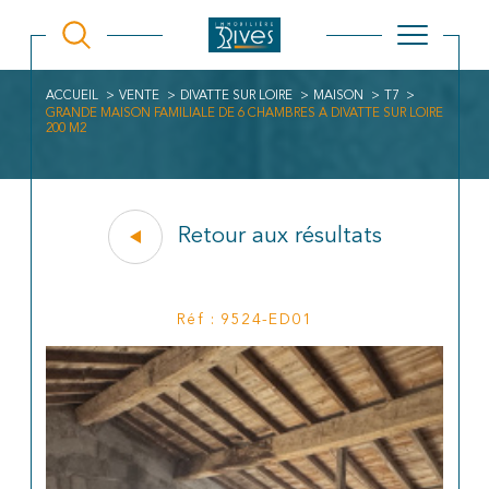
ACCUEIL
VENTE
DIVATTE SUR LOIRE
MAISON
T7
GRANDE MAISON FAMILIALE DE 6 CHAMBRES A DIVATTE SUR LOIRE
200 M2
Retour aux résultats
Réf : 9524-ED01