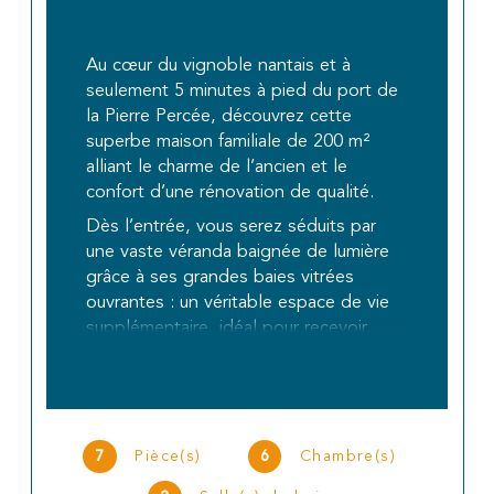
Au cœur du vignoble nantais et à
seulement 5 minutes à pied du port de
la Pierre Percée, découvrez cette
superbe maison familiale de 200 m²
alliant le charme de l’ancien et le
confort d’une rénovation de qualité.
Dès l’entrée, vous serez séduits par
une vaste véranda baignée de lumière
grâce à ses grandes baies vitrées
ouvrantes : un véritable espace de vie
supplémentaire, idéal pour recevoir,
partager de grandes tablées ou
aménager une salle de jeux.
La maison offre un magnifique double
salon-séjour de 48 m² avec murs en
7
6
Pièce(s)
Chambre(s)
pierre apparente et poêle à bois
central, créant une ambiance