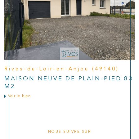
Rives-du-Loir-en-Anjou (49140)
MAISON NEUVE DE PLAIN-PIED 83
M2
Voir le bien
NOUS SUIVRE SUR