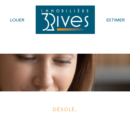
LOUER
ESTIMER
Voir les
0
annonces
imer
1
BUDGET
LOCALISATION
DÉSOLÉ,
aucune annonce trouvée selon vos critère