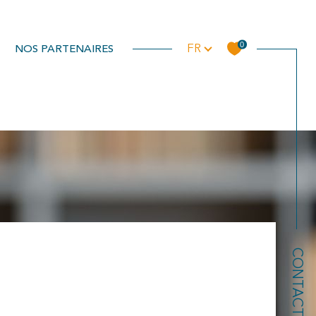
Langue
0
NOS PARTENAIRES
FR
Filtrer
Réinitialiser les filtres
CONTACT
s