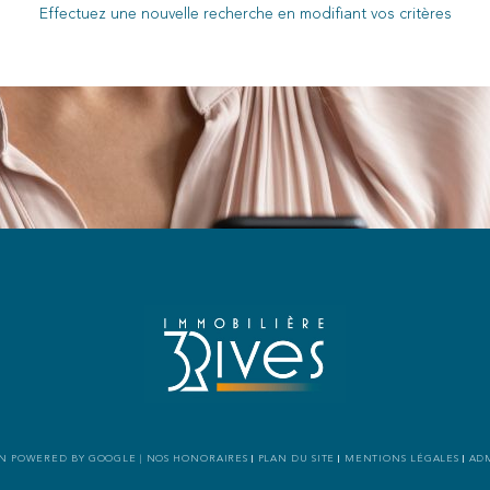
Effectuez une nouvelle recherche en modifiant vos critères
ION POWERED BY GOOGLE |
NOS HONORAIRES
PLAN DU SITE
MENTIONS LÉGALES
AD