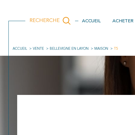
ACCUEIL
ACHETER
RECHERCHE
ACCUEIL
VENTE
BELLEVIGNE EN LAYON
MAISON
T5
Acheter
Est
de l'ancien
1
TYPE DE BIEN
de l'ancien
de l'immo pro
Maison
null
5 Pièces