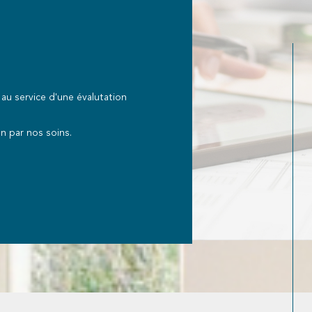
u service d'une évalutation
n par nos soins.