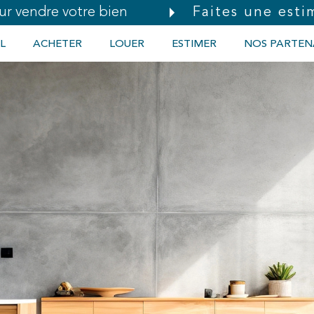
Faites une esti
ur vendre votre bien
L
ACHETER
LOUER
ESTIMER
NOS PARTEN
Voir les
43
annonces
imer
BUDGET