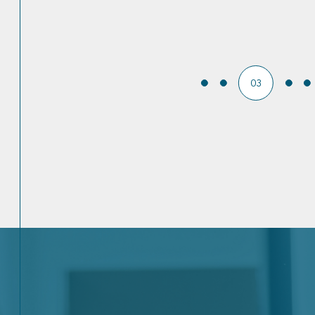
1
Salle(s) de bain
04