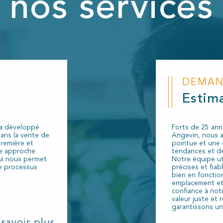
nos services
DEMA
Estim
 a développé
Forts de 25 ann
dans la vente de
Angevin, nous 
première et
pointue et une
e approche
tendances et de
ui nous permet
Notre équipe ut
e processus
précises et fiab
bien en fonctio
emplacement et
confiance à notr
valeur juste et 
garantissons un
 savoir plus