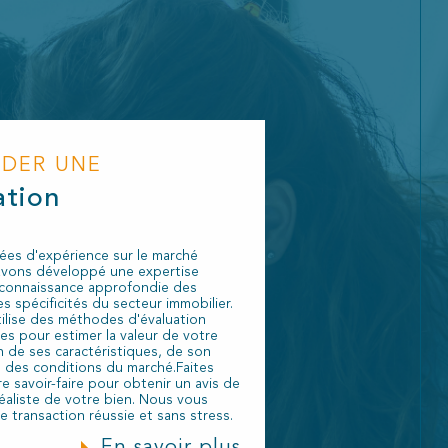
NDER UNE
ation
ées d'expérience sur le marché
avons développé une expertise
 connaissance approfondie des
s spécificités du secteur immobilier.
ilise des méthodes d'évaluation
les pour estimer la valeur de votre
n de ses caractéristiques, de son
 des conditions du marché.Faites
e savoir-faire pour obtenir un avis de
réaliste de votre bien. Nous vous
e transaction réussie et sans stress.
En savoir plus