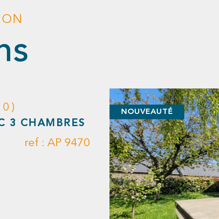
ION
ns
EXCLUSIF
CENTRE VILLE
COUP DE COEUR
ref : 9452 AP