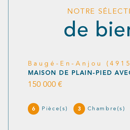
NOTRE SÉLECT
de bie
Angers (49100)
MAGNIFIQUE APPARTEMENT 
ANGERS
299 900 €
5
2
Pièce(s)
Chambre(s)