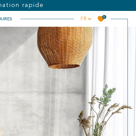
mation rapide
Langue
0
AIRES
FR
Filtrer
Réinitialiser les filtres