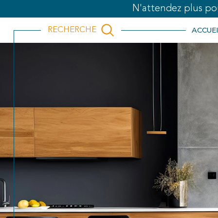
N'attendez plus po
ACCUEI
RECHERCHE
Acheter
Est
de l'ancien
TYPE DE BIEN
de l'ancien
de l'immo pro