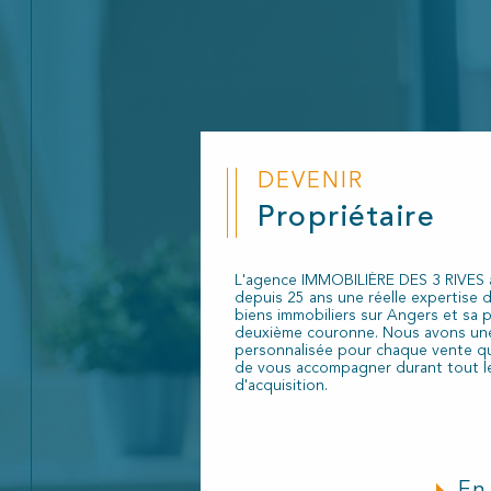
DEVENIR
Propriétaire
L'agence IMMOBILIÈRE DES 3 RIVES
depuis 25 ans une réelle expertise 
biens immobiliers sur Angers et sa 
deuxième couronne. Nous avons un
personnalisée pour chaque vente q
de vous accompagner durant tout l
d'acquisition.
En