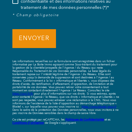
confidentialité et des informations relatives au
traitement de mes données personnelles (*)*
* Champ obligatoire
ENVOYER
Les informations recueillies sur ce formulaire sont enregistrées dans un fichier
informatisé par La Boite Immo agissant comme Sous-traitant du traitement pour
la gestion de la clientèle/prospects de l'Agence / du Réseau qui reste
Responsable du Traitement de vos Données personnelles. La base légale du
traitement repose sur l'intérêt légitime de l'Agence / du Réseau. Elles sont
conservées jusqu'à demande de suppression et sont destinées à l'Agence / au
Réseau. Conformément à la loi « informatique et libertés », vous disposez des
droits d’accès, de rectification, d’effacement, d’opposition, de limitation et de
portabilité de vos données. Vous pouvez retirer votre consentement à tout
moment en contactant directement l’Agence / Le Réseau. Consultez le site
https://cnil.fr/fr
pour plus d’informations sur vos droits. Si vous estimez, après
avoir contacté l'Agence / le Réseau, que vos droits « Informatique et Libertés » ne
sont pas respectés, vous pouvez adresser une réclamation à la CNIL. Nous vous
informons de l’existence de la liste d'opposition au démarchage téléphonique «
Bloctel », sur laquelle vous pouvez vous inscrire ici :
https://www.bloctel.gouv.fr
.
Dans le cadre de la protection des Données personnelles, nous vous invitons à ne
pas inscrire de Données sensibles dans le champ de saisie libre.
Politiques de Confidentialité
Ce site est protégé par reCAPTCHA, les
et es
Conditions d'utilisation
de Google s'appliquent.