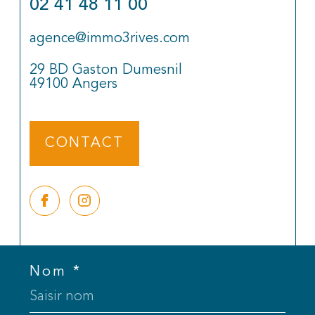
02 41 48 11 00
agence@immo3rives.com
29 BD Gaston Dumesnil
49100
Angers
CONTACT
Nom *