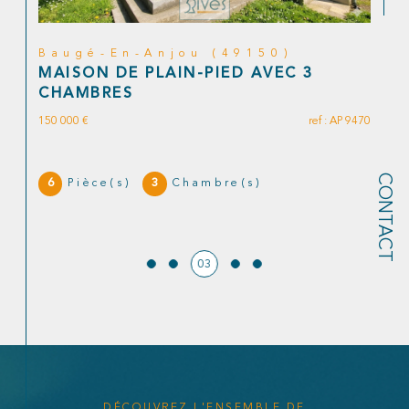
Baugé-En-Anjou (49150)
MAISON DE PLAIN-PIED AVEC 3
CHAMBRES
P
150 000 €
ref : AP 9470
CONTACT
6
3
Pièce(s)
Chambre(s)
03
DÉCOUVREZ L'ENSEMBLE DE